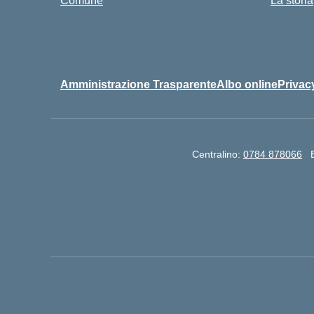
Comune
La storia
Amministrazione Trasparente
Albo online
Privac
Centralino:
0784 878066