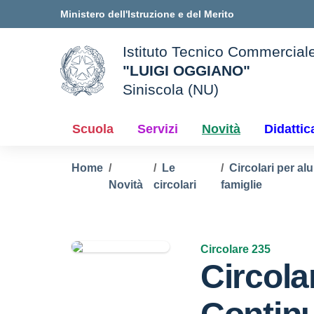
Vai ai contenuti
Vai al menu di navigazione
Vai al footer
Ministero dell'Istruzione e del Merito
Istituto Tecnico Commercial
"LUIGI OGGIANO"
Siniscola (NU)
e della scuola
— Visita la pagina iniziale d
Scuola
Servizi
Novità
Didattic
Home
Le
Circolari per al
Novità
circolari
famiglie
Circolare 235
Circola