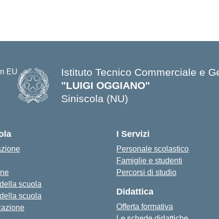
Istituto Tecnico Commerciale e G
"LUIGI OGGIANO"
Siniscola (NU)
— Visita la pagina iniziale della s
ola
I Servizi
azione
Personale scolastico
Famiglie e studenti
one
Percorsi di studio
 della scuola
Didattica
 della scuola
Offerta formativa
zazione
Le schede didattiche