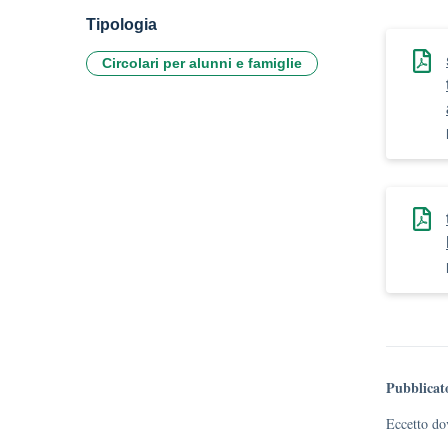
Tipologia
Circolari per alunni e famiglie
Pubblicat
Eccetto dov