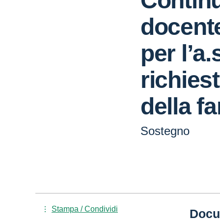
Continu
docent
per l’a
richies
della f
Sostegno
Stampa / Condividi
Docu