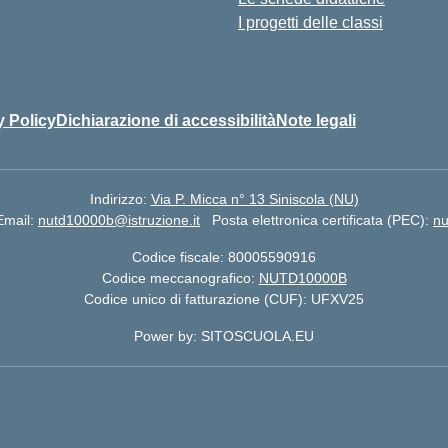
I progetti delle classi
y Policy
Dichiarazione di accessibilità
Note legali
Indirizzo:
Via P. Micca n° 13 Siniscola (NU)
Email:
nutd10000b@istruzione.it
Posta elettronica certificata (PEC):
nu
Codice fiscale: 80005590916
Codice meccanografico:
NUTD10000B
Codice unico di fatturazione (CUF): UFXV25
Power by: SITOSCUOLA.EU