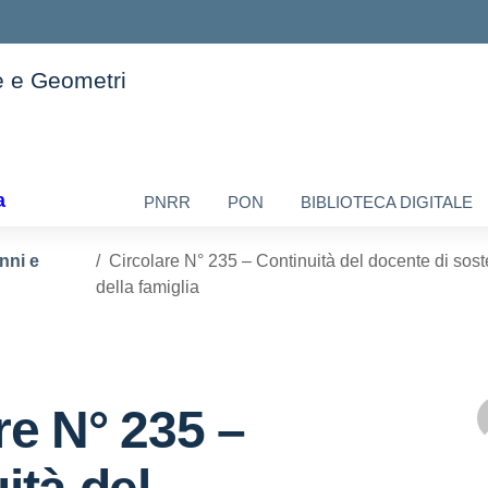
e e Geometri
ella scuola
a
PNRR
PON
BIBLIOTECA DIGITALE
unni e
Circolare N° 235 – Continuità del docente di sost
della famiglia
re N° 235 –