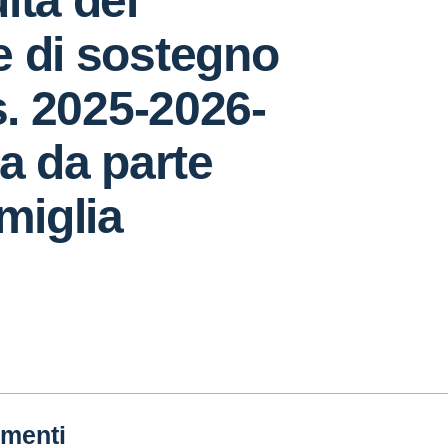
ità del
e di sostegno
.s. 2025-2026-
ta da parte
amiglia
menti