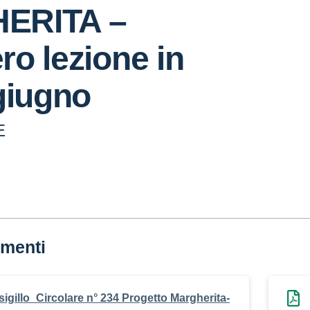
ERITA –
o lezione in
giugno
E
menti
sigillo_Circolare n° 234 Progetto Margherita-