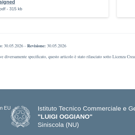
signed
pdf - 315 kb
o:
Revisione:
30.05.2026
-
30.05.2026
e diversamente specificato, questo articolo è stato rilasciato sotto Licenza Cr
Istituto Tecnico Commerciale e G
"LUIGI OGGIANO"
Siniscola (NU)
— Visita la pagina iniziale della s