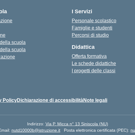
ola
I Servizi
azione
Personale scolastico
Famiglie e studenti
one
Percorsi di studio
 della scuola
Didattica
 della scuola
Offerta formativa
zazione
Le schede didattiche
I progetti delle classi
y Policy
Dichiarazione di accessibilità
Note legali
Indirizzo:
Via P. Micca n° 13 Siniscola (NU)
Email:
nutd10000b@istruzione.it
Posta elettronica certificata (PEC):
nu