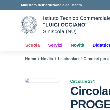
Vai ai contenuti
Vai al menu di navigazione
Vai al footer
Ministero dell'Istruzione e del Merito
Istituto Tecnico Commercial
"LUIGI OGGIANO"
Siniscola (NU)
e della scuola
— Visita la pagina iniziale d
Scuola
Servizi
Novità
Didattic
Home
Novità
Le circolari
Circolari per a
Circolare 234
Circola
PROGE