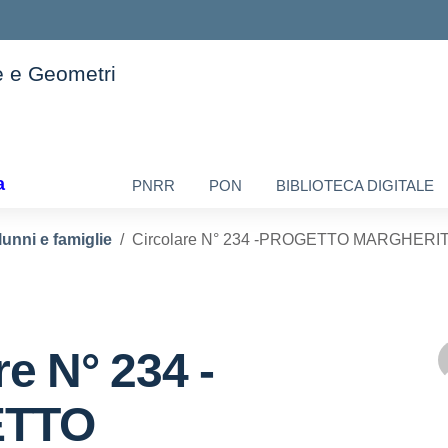
e e Geometri
ella scuola
a
PNRR
PON
BIBLIOTECA DIGITALE
lunni e famiglie
Circolare N° 234 -PROGETTO MARGHERITA –
re N° 234 -
TTO