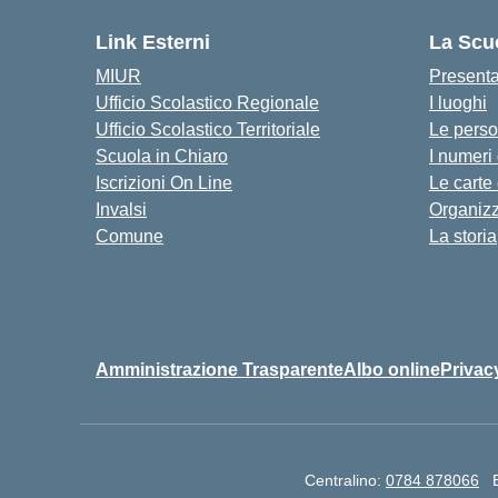
Link Esterni
La Scu
MIUR
Present
Ufficio Scolastico Regionale
I luoghi
Ufficio Scolastico Territoriale
Le pers
Scuola in Chiaro
I numeri
Iscrizioni On Line
Le carte
Invalsi
Organiz
Comune
La storia
Amministrazione Trasparente
Albo online
Privac
Centralino:
0784 878066