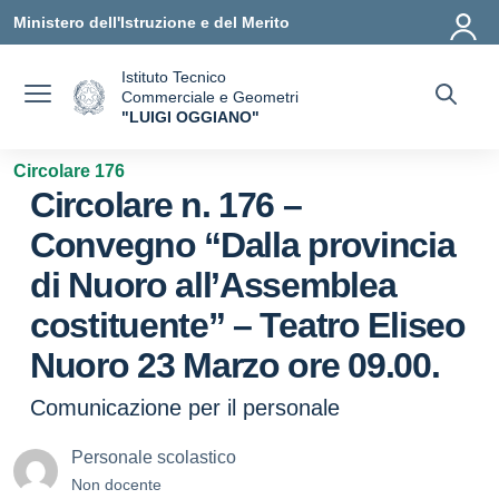
Vai ai contenuti
Vai al menu di navigazione
Vai al footer
Ministero dell'Istruzione e del Merito
Istituto Tecnico
Commerciale e Geometri
"LUIGI OGGIANO"
— Visita la pagina iniziale della scuola
Circolare 176
Circolare n. 176 –
Convegno “Dalla provincia
di Nuoro all’Assemblea
costituente” – Teatro Eliseo
Nuoro 23 Marzo ore 09.00.
Comunicazione per il personale
Personale scolastico
Non docente